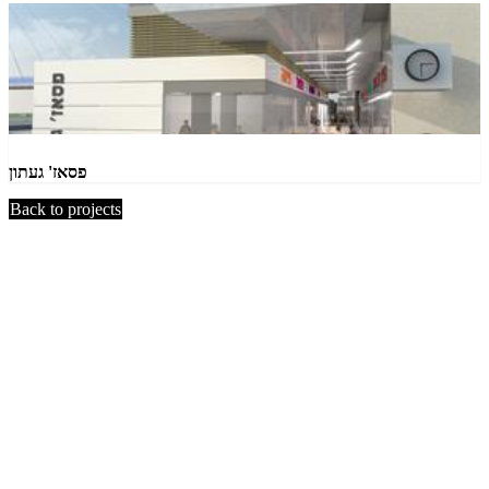
פסאז' געתון
Back to projects